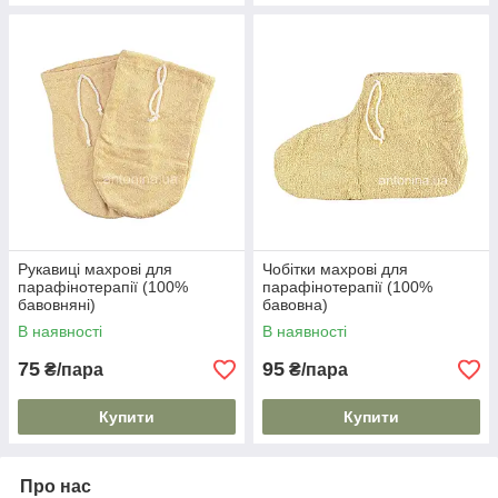
Рукавиці махрові для
Чобітки махрові для
парафінотерапії (100%
парафінотерапії (100%
бавовняні)
бавовна)
В наявності
В наявності
75
95
₴/пара
₴/пара
Купити
Купити
Про нас