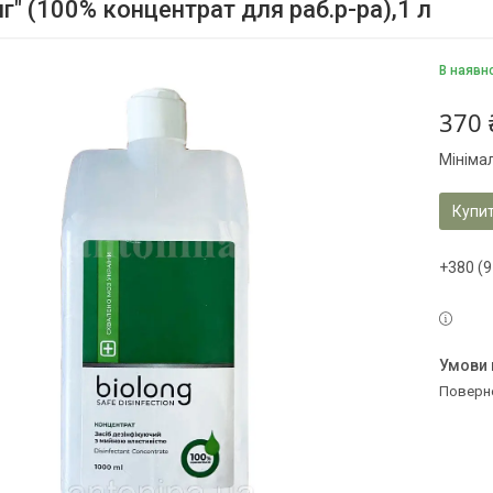
г" (100% концентрат для раб.р-ра),1 л
В наявн
370 
Мініма
Купи
+380 (9
поверн