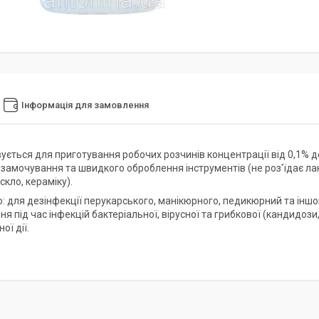
Інформація для замовлення
ується для приготування робочих розчинів концентрації від 0,1% д
 замочування та швидкого оброблення інструментів (не роз'їдає лак
скло, кераміку).
: для дезінфекції перукарського, манікюрного, педикюрний та інш
я під час інфекцій бактеріальної, вірусної та грибкової (кандидози,
ої дії.