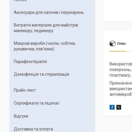
Аксесуари для салонів і перукарень
Витратні матеріали для майстрів
манікюру, педикюру
Махрові вироби (чохли, чобітки,
Опис
рукавички, пов'язки)
Парафінотерапія
Використов
поверхонь,
Дезінфекція та стерилізація
пластмасу, 
Призначено
використанн
Прайс-лист
антимікробн
Сертифікати та ліцензії
Відгуки
Доставка та оплата