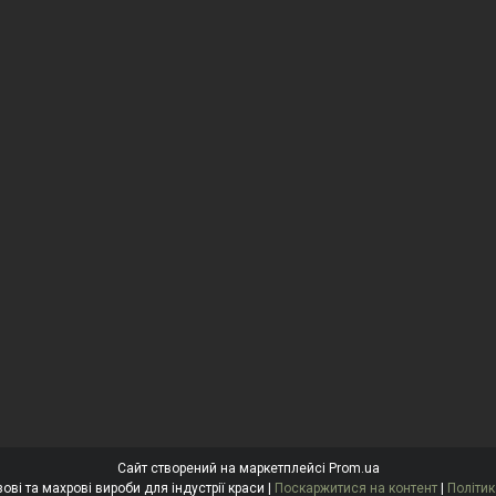
Сайт створений на маркетплейсі
Prom.ua
"Антоніна" Одноразові та махрові вироби для індустрії краси |
Поскаржитися на контент
|
Політик