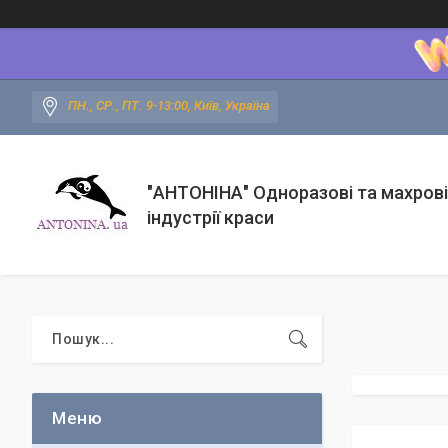
ПН., СР., ПТ. 9-13:00, Київ, Україна
"АНТОНІНА" Одноразові та махрові
індустрії краси