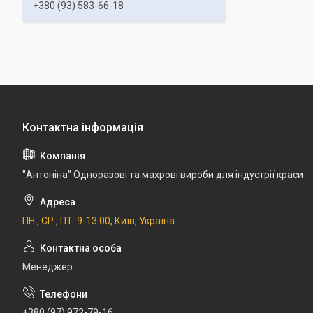
+380 (93) 583-66-18
"Антоніна" Одноразові та махрові вироби для індустрії краси
ПН., СР., ПТ. 9-13:00, Київ, Україна
Менеджер
+380 (97) 972-79-16