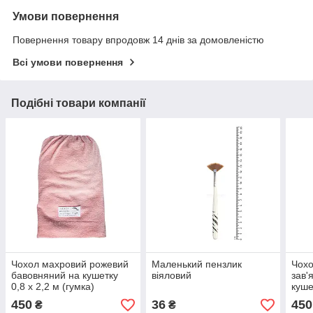
Умови повернення
Повернення товару впродовж 14 днів за домовленістю
Всі умови повернення
Подібні товари компанії
Чохол махровий рожевий
Маленький пензлик
Чохо
бавовняний на кушетку
віяловий
зав'
0,8 х 2,2 м (гумка)
куше
(рез
450
36
450
₴
₴