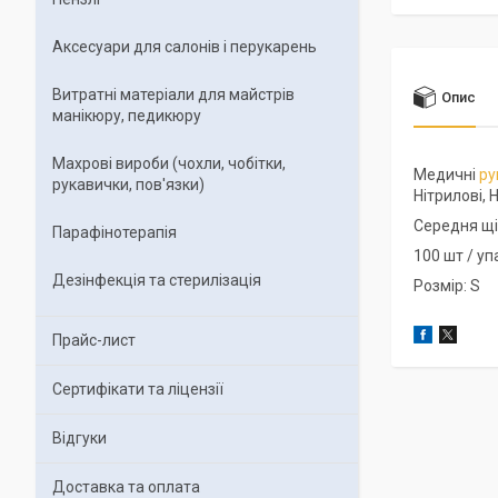
Аксесуари для салонів і перукарень
Витратні матеріали для майстрів
Опис
манікюру, педикюру
Махрові вироби (чохли, чобітки,
Медичні
ру
рукавички, пов'язки)
Нітрилові, 
Середня щі
Парафінотерапія
100 шт / у
Дезінфекція та стерилізація
Розмір: S
Прайс-лист
Сертифікати та ліцензії
Відгуки
Доставка та оплата