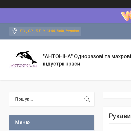
ПН., СР., ПТ. 9-13:00, Київ, Україна
"АНТОНІНА" Одноразові та махрові
індустрії краси
Рукавич