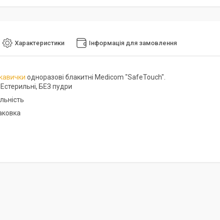
Характеристики
Інформація для замовлення
кавички
одноразові блакитні Medicom "SafeTouch".
НЕстерильні, БЕЗ пудри
льність
паковка