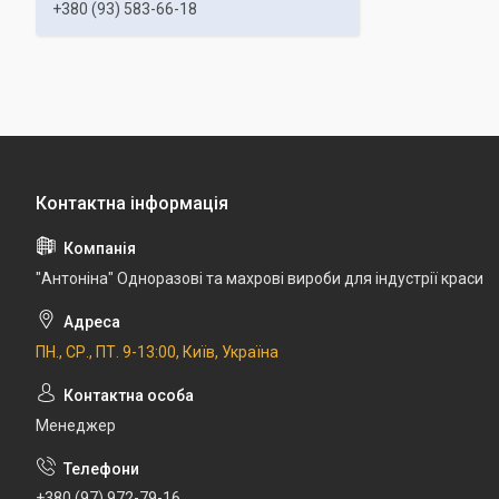
+380 (93) 583-66-18
"Антоніна" Одноразові та махрові вироби для індустрії краси
ПН., СР., ПТ. 9-13:00, Київ, Україна
Менеджер
+380 (97) 972-79-16