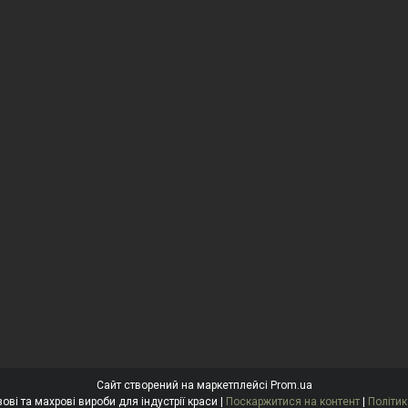
Сайт створений на маркетплейсі
Prom.ua
"Антоніна" Одноразові та махрові вироби для індустрії краси |
Поскаржитися на контент
|
Політик