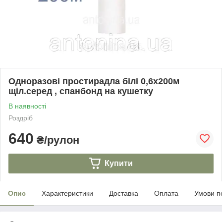
Одноразові простирадла білі 0,6х200м
щіл.серед , спанбонд на кушетку
В наявності
Роздріб
640
₴/рулон
Купити
Опис
Характеристики
Доставка
Оплата
Умови п