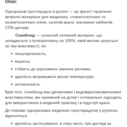
Опис
Одноразові простирадла
в рулоні — це зручні і практичні
витратні матеріали для медичних, стоматологічних та
косметологічних клінік, салонів краси, масажних кабінетів,
СПА-центрів.
Спанбонд
— сучасний нетканий матеріал, що
складається з поліпропілену на 100%, який високо цінується
за такі властивості, як:
гіпоалергенність;
міцність;
стійкість до агресивних хімічних речовин;
здатність витримувати високі температури;
нетоксичність.
Крім того, спанбонд має дихаючими і водовідштовхувальними
властивостями, він приємний на дотик і оптимально підходить
для використання в медичній практиці і в індустрії краси.
До переваг одноразових медичних простирадлом у рулонах
відносяться:
зручність застосування, в тому числі, при догляді за