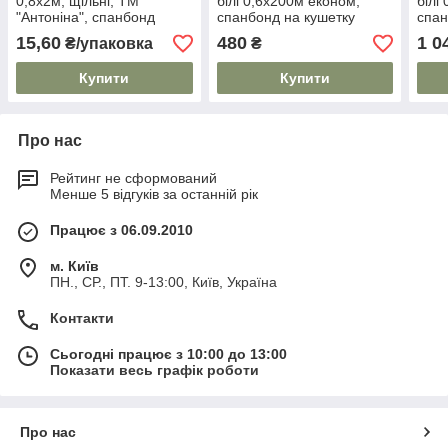
0,8х2м, щільні, ТМ
білі 0,6х200м економ,
білі
"Антоніна", спанбонд
спанбонд на кушетку
спан
15,60
480
1 0
₴/упаковка
₴
Купити
Купити
Про нас
Рейтинг не сформований
Менше 5 відгуків за останній рік
Працює з 06.09.2010
м. Київ
ПН., СР., ПТ. 9-13:00, Київ, Україна
Контакти
Сьогодні працює з 10:00 до 13:00
Показати весь графік роботи
Про нас