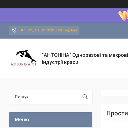
ПН., СР., ПТ. 9-13:00, Київ, Україна
"АНТОНІНА" Одноразові та махрові
індустрії краси
Прости