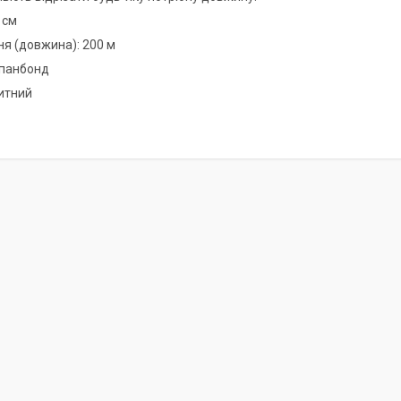
 см
я (довжина): 200 м
спанбонд
китний