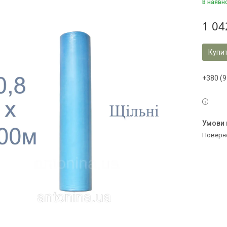
В наявн
1 04
Купи
+380 (9
поверн