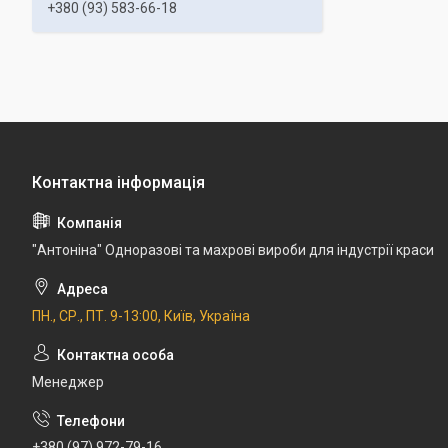
+380 (93) 583-66-18
"Антоніна" Одноразові та махрові вироби для індустрії краси
ПН., СР., ПТ. 9-13:00, Київ, Україна
Менеджер
+380 (97) 972-79-16