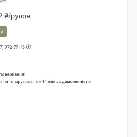
ості
2 ₴/рулон
ти
7) 972-79-16
ення товару протягом 14 днів
за домовленістю