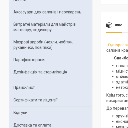
Аксесуари для салонів і перукарень
Витратні матеріали для майстрів
Опис
манікюру, педикюру
Махрові вироби (чохли, чобітки,
Одноразов
рукавички, пов'язки)
салонів кра
Спанб
Парафінотерапія
гіпоал
міцніс
Дезінфекція та стерилізація
стійкі
здатн
Прайс-лист
нетокс
Крім того,
Сертифікати та ліцензії
використанн
До переваг
Відгуки
зручні
економ
Доставка та оплата
можли