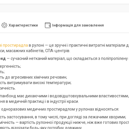
Характеристики
Інформація для замовлення
і простирадла
в рулоні — це зручні і практичні витратні матеріали 
си, масажних кабінетів, СПА-центрів.
онд
— сучасний нетканий матеріал, що складається з поліпропілену на
ергенність;
ть;
сть до агресивних хімічних речовин;
ість витримувати високі температури;
ичність.
 спанбонд має дихаючими і водовідштовхувальними властивостями, 
я в медичній практиці і в індустрії краси.
 одноразових медичних простирадлом у рулонах відносяться:
сть застосування, в тому числі, при догляді за лежачими хворими;
ічність — вартість рулонної продукції нижче, ніж вже готових про
вість відрізати будь-яку потрібну довжину.