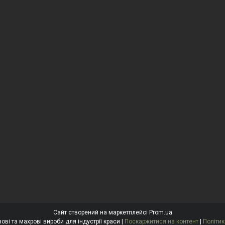
Сайт створений на маркетплейсі
Prom.ua
"Антоніна" Одноразові та махрові вироби для індустрії краси |
Поскаржитися на контент
|
Політик