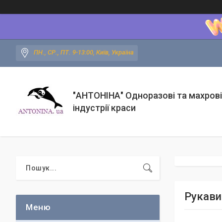
ПН., СР., ПТ. 9-13:00, Київ, Україна
"АНТОНІНА" Одноразові та махрові
індустрії краси
Рукавич