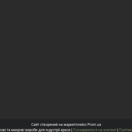
Сайт створений на маркетплейсі
Prom.ua
"Антоніна" Одноразові та махрові вироби для індустрії краси |
Поскаржитися на контент
|
Політик