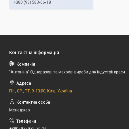
+380 (93) 583-66-18
"Антоніна" Одноразові та махрові вироби для індустрії краси
ПН., СР., ПТ. 9-13:00, Київ, Україна
Менеджер
+380 (97) 972-79-16