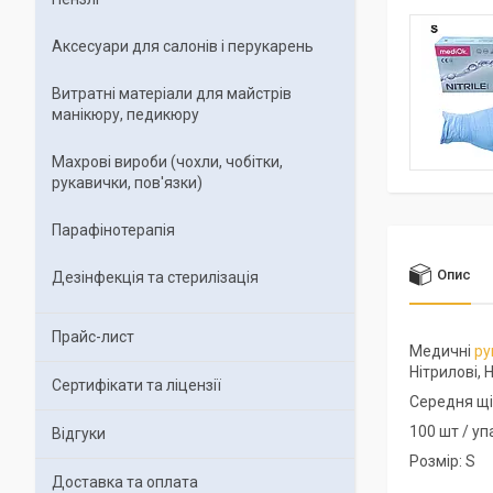
Аксесуари для салонів і перукарень
Витратні матеріали для майстрів
манікюру, педикюру
Махрові вироби (чохли, чобітки,
рукавички, пов'язки)
Парафінотерапія
Опис
Дезінфекція та стерилізація
Прайс-лист
Медичні
ру
Нітрилові, 
Сертифікати та ліцензії
Середня щі
100 шт / у
Відгуки
Розмір: S
Доставка та оплата