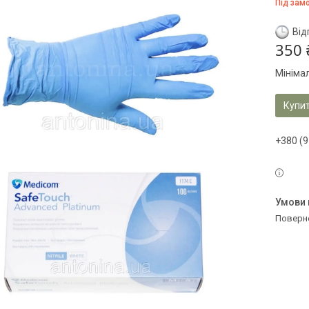
Під зам
Від
350 
Мініма
Купи
+380 (9
поверн