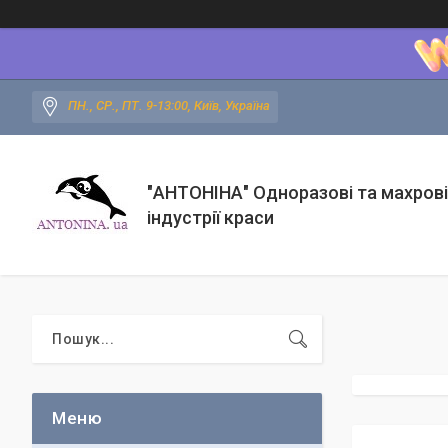
ПН., СР., ПТ. 9-13:00, Київ, Україна
"АНТОНІНА" Одноразові та махрові
індустрії краси