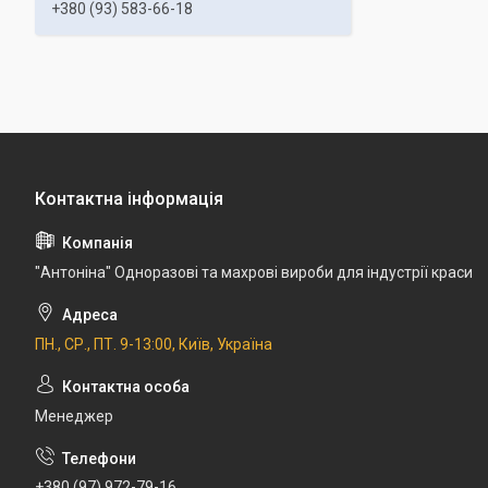
+380 (93) 583-66-18
"Антоніна" Одноразові та махрові вироби для індустрії краси
ПН., СР., ПТ. 9-13:00, Київ, Україна
Менеджер
+380 (97) 972-79-16