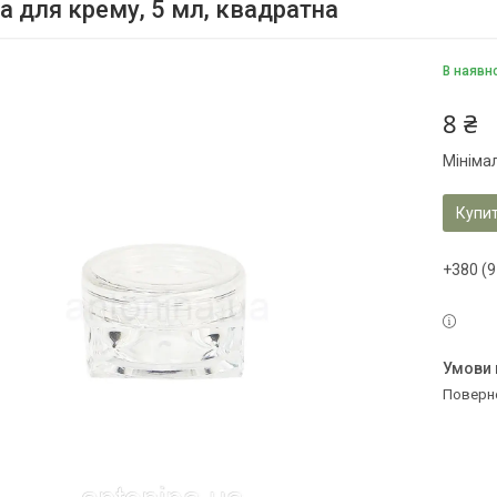
а для крему, 5 мл, квадратна
В наявн
8 ₴
Мініма
Купи
+380 (9
поверн