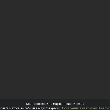
Сайт створений на маркетплейсі
Prom.ua
"Антоніна" Одноразові та махрові вироби для індустрії краси |
Поскаржитися на контент
|
Політик