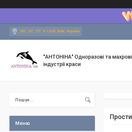
ПН., СР., ПТ. 9-13:00, Київ, Україна
"АНТОНІНА" Одноразові та махрові
індустрії краси
Прости