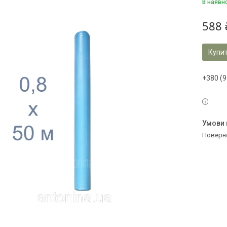
В наявн
588 
Купи
+380 (9
поверн