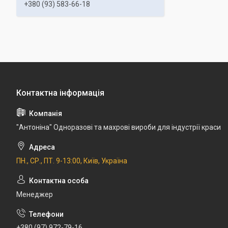
+380 (93) 583-66-18
"Антоніна" Одноразові та махрові вироби для індустрії краси
ПН., СР., ПТ. 9-13:00, Київ, Україна
Менеджер
+380 (97) 972-79-16