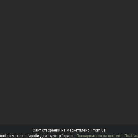
Сайт створений на маркетплейсі
Prom.ua
"Антоніна" Одноразові та махрові вироби для індустрії краси |
Поскаржитися на контент
|
Політик