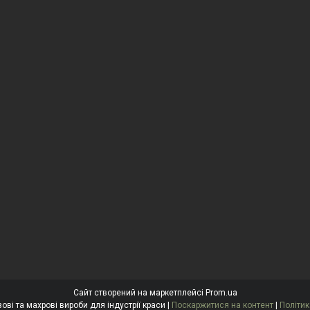
Сайт створений на маркетплейсі
Prom.ua
"Антоніна" Одноразові та махрові вироби для індустрії краси |
Поскаржитися на контент
|
Політик