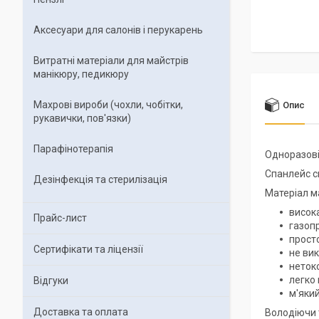
Аксесуари для салонів і перукарень
Витратні матеріали для майстрів
манікюру, педикюру
Махрові вироби (чохли, чобітки,
Опис
рукавички, пов'язки)
Парафінотерапія
Одноразові
Спанлейс с
Дезінфекція та стерилізація
Матеріал ма
висока
Прайс-лист
газопр
просто
Сертифікати та ліцензії
не вик
неток
легко 
Відгуки
м'який
Доставка та оплата
Володіючи 