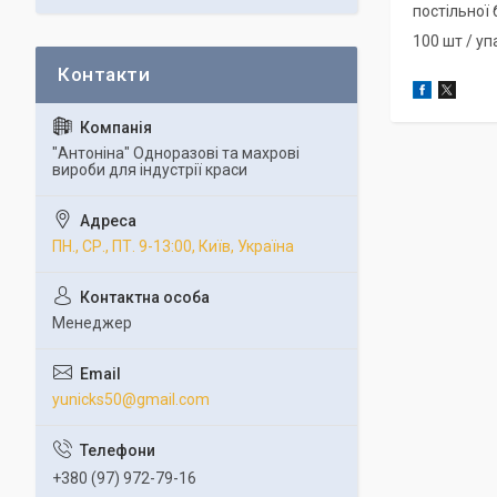
постільної 
100 шт / у
"Антоніна" Одноразові та махрові
вироби для індустрії краси
ПН., СР., ПТ. 9-13:00, Київ, Україна
Менеджер
yunicks50@gmail.com
+380 (97) 972-79-16