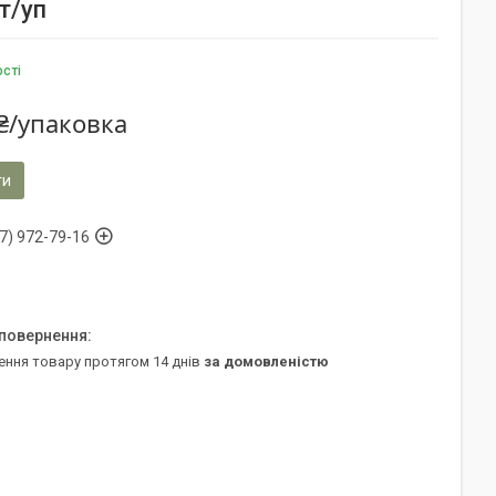
т/уп
ості
₴/упаковка
ти
7) 972-79-16
ення товару протягом 14 днів
за домовленістю