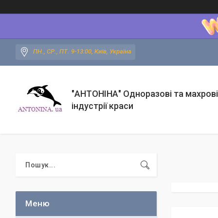
ПН., СР., ПТ. 9-13:00, Київ, Україна
"АНТОНІНА" Одноразові та махрові
індустрії краси