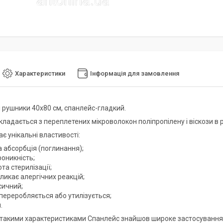
Характеристики
Інформація для замовлення
 рушники 40х80 см, спанлейс-гладкий.
кладається з переплетених мікроволокон поліпропілену і віскози в 
є унікальні властивості:
 абсорбція (поглинання);
оникність;
та стерилізації;
ликає алергічних реакцій;
сичний;
переробляється або утилізується;
.
такими характеристиками Спанлейс знайшов широке застосування в