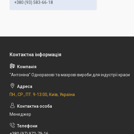
+380 (93) 583-66-18
"Антоніна" Одноразові та махрові вироби для індустрії краси
ПН., СР., ПТ. 9-13:00, Київ, Україна
Менеджер
+380 (97) 972-79-16