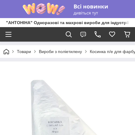
"АНТОНІНА" Одноразові та махрові вироби для індустрії к
Товари
Вироби з поліетилену
Косинка п/е для фарбув