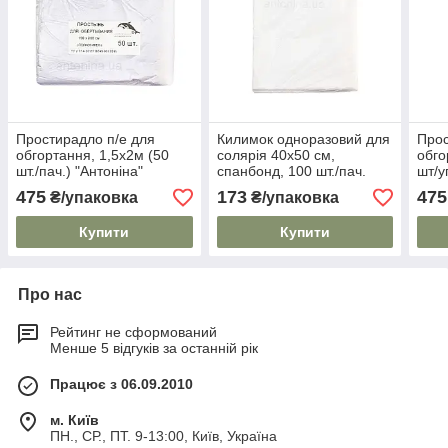
Простирадло п/е для
Килимок одноразовий для
Прос
обгортання, 1,5х2м (50
солярія 40х50 см,
обго
шт./пач.) "Антоніна"
спанбонд, 100 шт./пач.
шт/у
475
173
475
₴/упаковка
₴/упаковка
Купити
Купити
Про нас
Рейтинг не сформований
Менше 5 відгуків за останній рік
Працює з 06.09.2010
м. Київ
ПН., СР., ПТ. 9-13:00, Київ, Україна