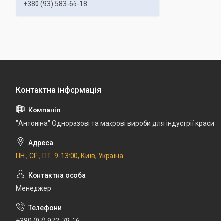
+380 (93) 583-66-18
"Антоніна" Одноразові та махрові вироби для індустрії краси
ПН., СР., ПТ. 9-13:00, Київ, Україна
Менеджер
+380 (97) 972-79-16