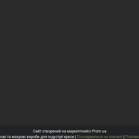
Сайт створений на маркетплейсі
Prom.ua
"Антоніна" Одноразові та махрові вироби для індустрії краси |
Поскаржитися на контент
|
Політик