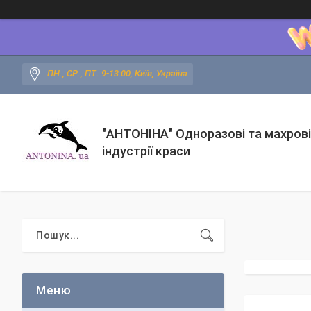
ПН., СР., ПТ. 9-13:00, Київ, Україна
"АНТОНІНА" Одноразові та махрові
індустрії краси