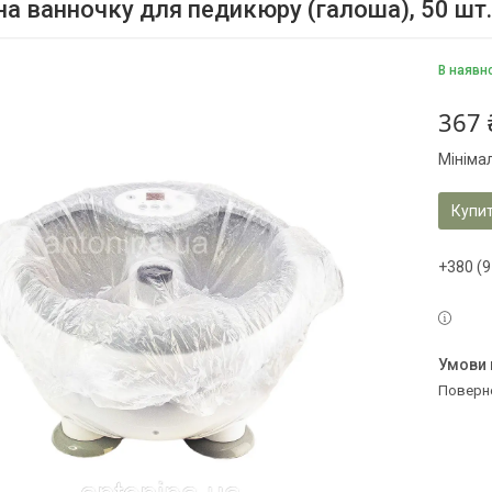
на ванночку для педикюру (галоша), 50 шт.
В наявн
367 
Мініма
Купи
+380 (9
поверн