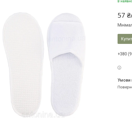
В наявн
57 ₴
Мініма
Купи
+380 (9
поверн