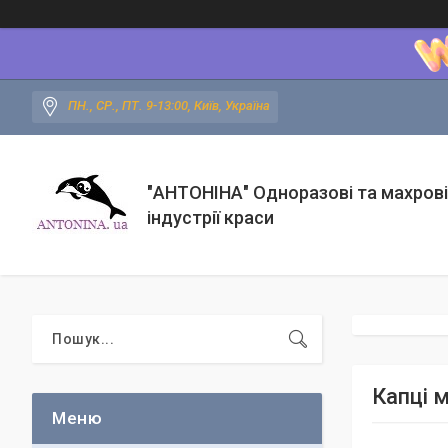
ПН., СР., ПТ. 9-13:00, Київ, Україна
"АНТОНІНА" Одноразові та махрові
індустрії краси
Капці м