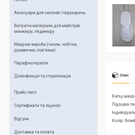
Аксесуари для салонів і перукарень
Витратні матеріали для майстрів
манікюру, педикюру
Махрові вироби (чохли, чобітки,
рукавички, пов'язки)
Парафінотерапія
Опис
Дезінфекція та стерилізація
Прайс-лист
Капці махро
Підошва тв
Сертифікати та ліцензії
Індивідуал
Відгуки
Колір: білий
Доставка та оплата