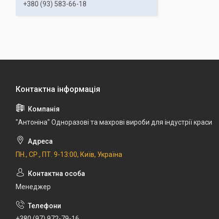
+380 (93) 583-66-18
"Антоніна" Одноразові та махрові вироби для індустрії краси
ПН., СР., ПТ. 9-13:00, Київ, Україна
Менеджер
+380 (97) 972-79-16