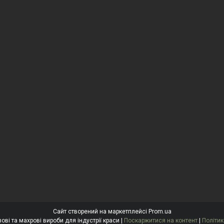
Сайт створений на маркетплейсі
Prom.ua
"Антоніна" Одноразові та махрові вироби для індустрії краси |
Поскаржитися на контент
|
Політик