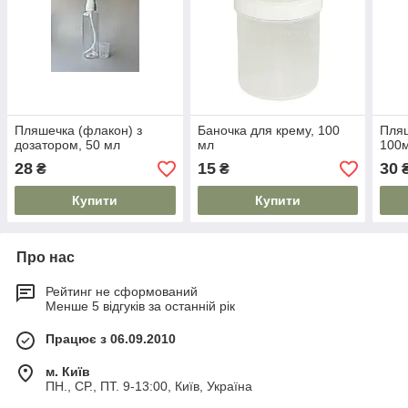
Пляшечка (флакон) з
Баночка для крему, 100
Пляш
дозатором, 50 мл
мл
100
28
15
30
₴
₴
Купити
Купити
Про нас
Рейтинг не сформований
Менше 5 відгуків за останній рік
Працює з 06.09.2010
м. Київ
ПН., СР., ПТ. 9-13:00, Київ, Україна